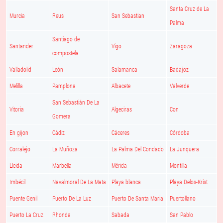
Santa Cruz de La
Murcia
Reus
San Sebastian
Palma
Santiago de
Santander
Vigo
Zaragoza
compostela
Valladolid
León
Salamanca
Badajoz
Melilla
Pamplona
Albacete
Valverde
San Sebastián De La
Vitoria
Algeciras
Con
Gomera
En gijon
Cádiz
Cáceres
Córdoba
Corralejo
La Muñoza
La Palma Del Condado
La Junquera
Lleida
Marbella
Mérida
Montilla
Imbécil
Navalmoral De La Mata
Playa blanca
Playa Delos-Krist
Puente Genil
Puerto De La Luz
Puerto De Santa Maria
Puertollano
Puerto La Cruz
Rhonda
Sabada
San Pablo