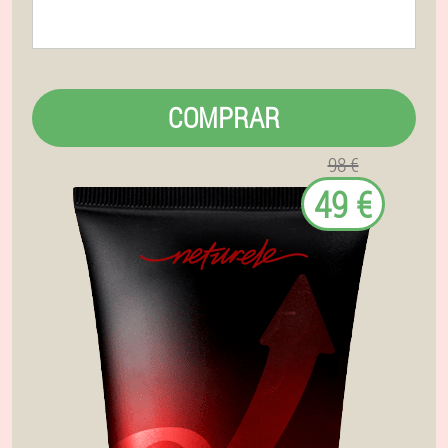
COMPRAR
98 €
49 €