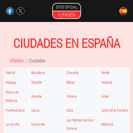
SITIO OFICIAL
ALFAGEN
CIUDADES EN ESPAÑA
AlfaGen
Ciudades
Madrid
Barcelona
Granada
Sevilla
málaga
Tenerife
Bilbao
Valencia
Palma de
Alicante
Almería
Avilés
Mallorca
Fuerteventura
Garza
Ibiza
Jerez de la frontera
Las Palmas de Gran
La coruña
Lanzarote
Menorca
Canaria