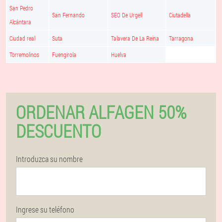
San Pedro
San Fernando
SEO De Urgell
Ciutadella
Alcántara
Ciudad real
Suta
Talavera De La Reina
Tarragona
Torremolinos
Fuengirola
Huelva
ORDENAR ALFAGEN 50%
DESCUENTO
Introduzca su nombre
Ingrese su teléfono