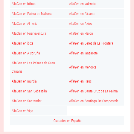
AlfaGen en bilbao
AlfaGen en valencia
AlfaGen en Palma de Mallorca
AlfaGen en Alicante
AlfaGen en Almería
AlfaGen en Avilés
AlfaGen en Fuerteventura
AlfaGen en Heron
AlfaGen en ibiza
AlfaGen en Jerez de La Frontera
AlfaGen en A Coruña
AlfaGen en lanzarote
AlfaGen en Las Palmas de Gran
AlfaGen en Menorca
Canaria
AlfaGen en murcia
AlfaGen en Reus
AlfaGen en San Sebastián
AlfaGen en Santa Cruz de La Palma
AlfaGen en Santander
AlfaGen en Santiago De Compostela
AlfaGen en Vigo
Ciudades en España