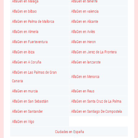
AlfaGen en Málaga
AlfaGen en tenerife
AlfaGen en bilbao
AlfaGen en valencia
AlfaGen en Palma de Mallorca
AlfaGen en Alicante
AlfaGen en Almería
AlfaGen en Avilés
AlfaGen en Fuerteventura
AlfaGen en Heron
AlfaGen en ibiza
AlfaGen en Jerez de La Frontera
AlfaGen en A Coruña
AlfaGen en lanzarote
AlfaGen en Las Palmas de Gran
AlfaGen en Menorca
Canaria
AlfaGen en murcia
AlfaGen en Reus
AlfaGen en San Sebastián
AlfaGen en Santa Cruz de La Palma
AlfaGen en Santander
AlfaGen en Santiago De Compostela
AlfaGen en Vigo
Ciudades en España