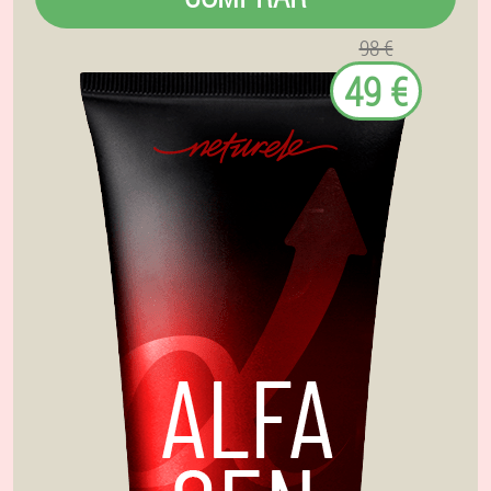
98 €
49 €