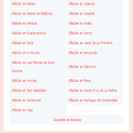
AlfaGen en bilbao
AlfaGen en valencia
AlfaGen en Palma de Mallorca
AlfaGen en Alicante
AlfaGen en Almería
AlfaGen en Avilés
AlfaGen en Fuerteventura
AlfaGen en Heron
AlfaGen en ibiza
AlfaGen en Jerez de La Frontera
AlfaGen en A Coruña
AlfaGen en lanzarote
AlfaGen en Las Palmas de Gran
AlfaGen en Menorca
Canaria
AlfaGen en murcia
AlfaGen en Reus
AlfaGen en San Sebastián
AlfaGen en Santa Cruz de La Palma
AlfaGen en Santander
AlfaGen en Santiago De Compostela
AlfaGen en Vigo
Ciudades en España