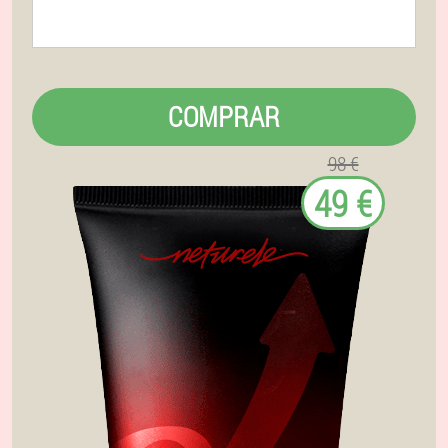
COMPRAR
98 €
49 €