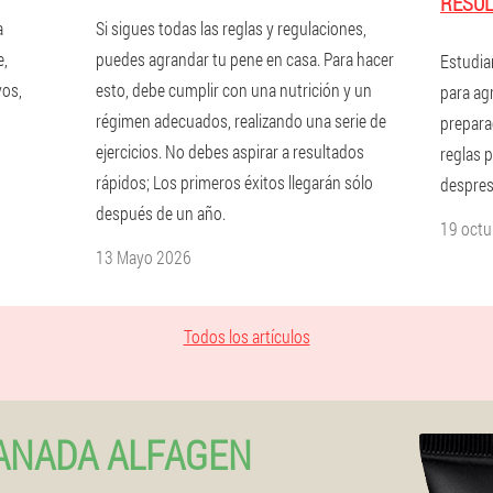
RESUL
a
Si sigues todas las reglas y regulaciones,
e,
puedes agrandar tu pene en casa. Para hacer
Estudia
vos,
esto, debe cumplir con una nutrición y un
para agr
régimen adecuados, realizando una serie de
preparac
ejercicios. No debes aspirar a resultados
reglas 
rápidos; Los primeros éxitos llegarán sólo
despres
después de un año.
19 octu
13 Mayo 2026
Todos los artículos
ANADA ALFAGEN