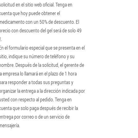
solicitud en el sitio web oficial. Tenga en
cuenta que hoy puede obtener el
medicamento con un 50% de descuento. El
precio con descuento del gel será de solo 49
€.
En el formulario especial que se presenta en el
sitio, indique su número de teléfono y su
nombre. Después de la solicitud, el gerente de
la empresa lo llamará en el plazo de 1 hora
para responder a todas sus preguntas y
organizar la entrega a la dirección indicada por
usted con respecto al pedido. Tenga en
cuenta que solo paga después de recibir la
entrega por correo o de un servicio de
mensajería.