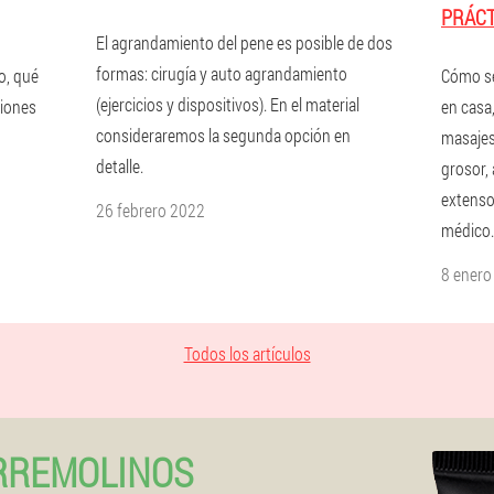
PRÁCT
El agrandamiento del pene es posible de dos
formas: cirugía y auto agrandamiento
o, qué
Cómo se
(ejercicios y dispositivos). En el material
ciones
en casa,
consideraremos la segunda opción en
masajes
detalle.
grosor,
extenso
26 febrero 2022
médico.
8 enero
Todos los artículos
RREMOLINOS