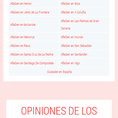
AlfaGen en Heron
AlfaGen en ibiza
AlfaGen en Jerez de La Frontera
AlfaGen en A Coruña
AlfaGen en Las Palmas de Gran
AlfaGen en lanzarote
Canaria
AlfaGen en Menorca
AlfaGen en murcia
AlfaGen en Reus
AlfaGen en San Sebastián
AlfaGen en Santa Cruz de La Palma
AlfaGen en Santander
AlfaGen en Santiago De Compostela
AlfaGen en Vigo
Ciudades en España
OPINIONES DE LOS