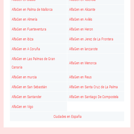
AlfaGen en Palma de Mallorca
AlfaGen en Alicante
AlfaGen en Almería
AlfaGen en Avilés
AlfaGen en Fuerteventura
AlfaGen en Heron
AlfaGen en ibiza
AlfaGen en Jerez de La Frontera
AlfaGen en A Coruña
AlfaGen en lanzarote
AlfaGen en Las Palmas de Gran
AlfaGen en Menorca
Canaria
AlfaGen en murcia
AlfaGen en Reus
AlfaGen en San Sebastián
AlfaGen en Santa Cruz de La Palma
AlfaGen en Santander
AlfaGen en Santiago De Compostela
AlfaGen en Vigo
Ciudades en España