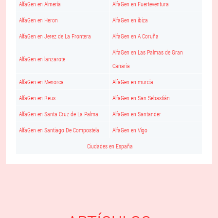
AlfaGen en Almería
AlfaGen en Fuerteventura
AlfaGen en Heron
AlfaGen en ibiza
AlfaGen en Jerez de La Frontera
AlfaGen en A Coruña
AlfaGen en Las Palmas de Gran
AlfaGen en lanzarote
Canaria
AlfaGen en Menorca
AlfaGen en murcia
AlfaGen en Reus
AlfaGen en San Sebastián
AlfaGen en Santa Cruz de La Palma
AlfaGen en Santander
AlfaGen en Santiago De Compostela
AlfaGen en Vigo
Ciudades en España