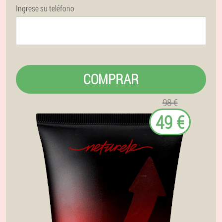
Ingrese su teléfono
COMPRAR
98 €
49 €