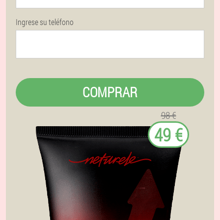
Ingrese su teléfono
COMPRAR
98 €
49 €