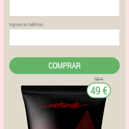
Ingrese su teléfono
COMPRAR
98 €
49 €