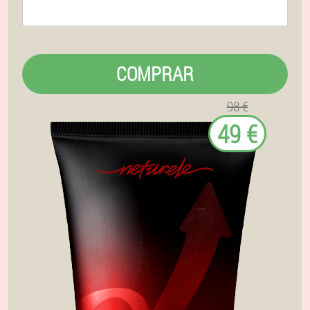
COMPRAR
98 €
49 €