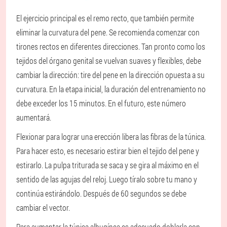
El ejercicio principal es el remo recto, que también permite
eliminar la curvatura del pene. Se recomienda comenzar con
tirones rectos en diferentes direcciones. Tan pronto como los
tejidos del órgano genital se vuelvan suaves y flexibles, debe
cambiar la dirección: tire del pene en la dirección opuesta a su
curvatura. En la etapa inicial, la duración del entrenamiento no
debe exceder los 15 minutos. En el futuro, este número
aumentará.
Flexionar para lograr una erección libera las fibras de la túnica.
Para hacer esto, es necesario estirar bien el tejido del pene y
estirarlo. La pulpa triturada se saca y se gira al máximo en el
sentido de las agujas del reloj. Luego tíralo sobre tu mano y
continúa estirándolo. Después de 60 segundos se debe
cambiar el vector.
Para aumentar la túnica albugínea es adecuado doblarla con