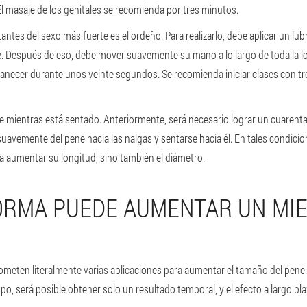
l masaje de los genitales se recomienda por tres minutos.
antes del sexo más fuerte es el ordeño. Para realizarlo, debe aplicar un lubr
e. Después de eso, debe mover suavemente su mano a lo largo de toda la l
necer durante unos veinte segundos. Se recomienda iniciar clases con tre
rse mientras está sentado. Anteriormente, será necesario lograr un cuarent
uavemente del pene hacia las nalgas y sentarse hacia él. En tales condicio
 a aumentar su longitud, sino también el diámetro.
ORMA PUEDE AUMENTAR UN MI
rometen literalmente varias aplicaciones para aumentar el tamaño del pene. 
mpo, será posible obtener solo un resultado temporal, y el efecto a largo p