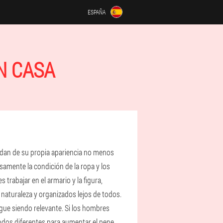
ESPAÑA
N CASA
uidan de su propia apariencia no menos
amente la condición de la ropa y los
 trabajar en el armario y la figura,
 naturaleza y organizados lejos de todos.
igue siendo relevante. Si los hombres
odos diferentes para aumentar el pene.