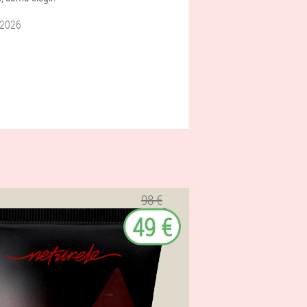
o 2026
98 €
49 €