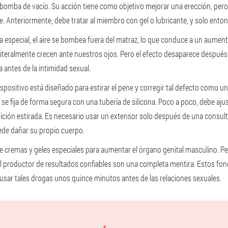
na bomba de vacío. Su acción tiene como objetivo mejorar una erección, pe
. Anteriormente, debe tratar al miembro con gel o lubricante, y solo entonc
 especial, el aire se bombea fuera del matraz, lo que conduce a un aumento 
literalmente crecen ante nuestros ojos. Pero el efecto desaparece después 
 antes de la intimidad sexual.
spositivo está diseñado para estirar el pene y corregir tal defecto como un
 se fija de forma segura con una tubería de silicona. Poco a poco, debe ajus
ión estirada. Es necesario usar un extensor solo después de una consulta
uede dañar su propio cuerpo.
e cremas y geles especiales para aumentar el órgano genital masculino. Pero
el productor de resultados confiables son una completa mentira. Estos fo
 usar tales drogas unos quince minutos antes de las relaciones sexuales.