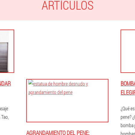
ARTÍCULOS
NDAR
BOMBA
ELEGI
asaje
¿Qué es
a Tao,
pene? ¿
bomba p
AGRANDAMIENTO DEL PENE:
bombas,