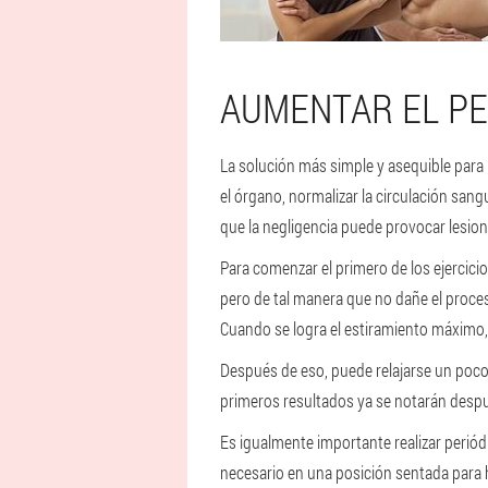
AUMENTAR EL PE
La solución más simple y asequible para 
el órgano, normalizar la circulación san
que la negligencia puede provocar lesion
Para comenzar el primero de los ejercicio
pero de tal manera que no dañe el proces
Cuando se logra el estiramiento máximo
Después de eso, puede relajarse un poco y
primeros resultados ya se notarán despu
Es igualmente importante realizar periódi
necesario en una posición sentada para 