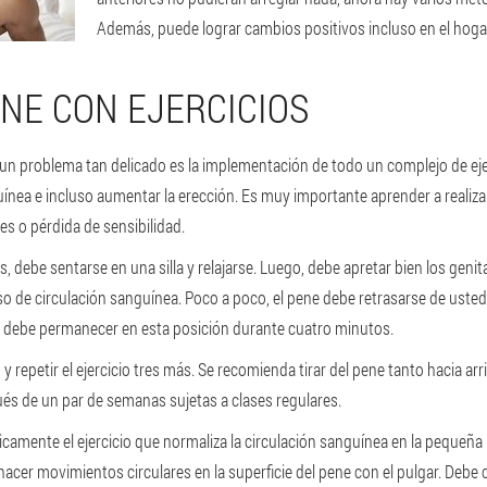
Además, puede lograr cambios positivos incluso en el hoga
NE CON EJERCICIOS
un problema tan delicado es la implementación de todo un complejo de eje
guínea e incluso aumentar la erección. Es muy importante aprender a realiza
es o pérdida de sensibilidad.
s, debe sentarse en una silla y relajarse. Luego, debe apretar bien los geni
o de circulación sanguínea. Poco a poco, el pene debe retrasarse de usted
, debe permanecer en esta posición durante cuatro minutos.
 repetir el ejercicio tres más. Se recomienda tirar del pene tanto hacia ar
és de un par de semanas sujetas a clases regulares.
camente el ejercicio que normaliza la circulación sanguínea en la pequeña p
hacer movimientos circulares en la superficie del pene con el pulgar. Deb